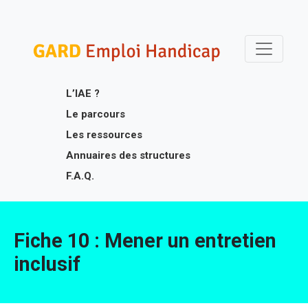
Skip
Gard Emploi Handicap
Un site utilisant WordPress
to
content
L’IAE ?
Le parcours
Les ressources
Annuaires des structures
F.A.Q.
Fiche 10 : Mener un entretien
inclusif