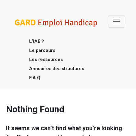
Skip
Gard Emploi Handicap
Un site utilisant WordPress
to
content
L’IAE ?
Le parcours
Les ressources
Annuaires des structures
F.A.Q.
Nothing Found
It seems we can’t find what you’re looking