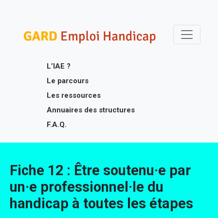
Skip
Gard Emploi Handicap
Un site utilisant WordPress
to
content
L’IAE ?
Le parcours
Les ressources
Annuaires des structures
F.A.Q.
Fiche 12 : Être soutenu·e par
un·e professionnel·le du
handicap à toutes les étapes