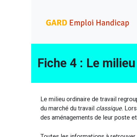
Skip
Gard Emploi Handicap
Un site utilisant WordPress
to
content
Fiche 4 : Le milieu
Le milieu ordinaire de travail regro
du marché du travail
classique
. Lor
des aménagements de leur poste et/
Toutes les informations à retrouver 