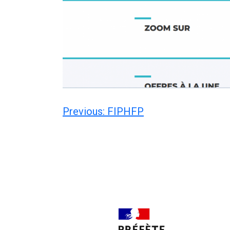
Navigation
Previous:
FIPHFP
de
l’article