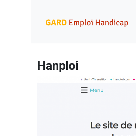
Skip
Gard Emploi Handicap
Un site utilisant WordPress
to
content
Hanploi