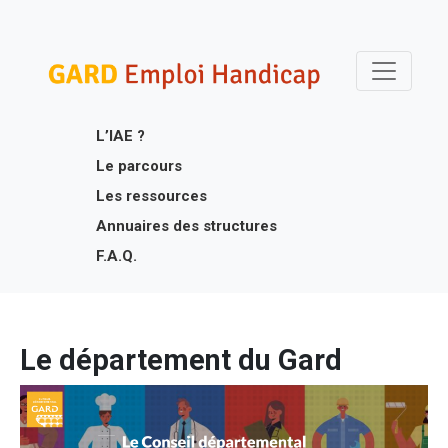
Skip
Gard Emploi Handicap
Un site utilisant WordPress
to
content
L’IAE ?
Le parcours
Les ressources
Annuaires des structures
F.A.Q.
Le département du Gard