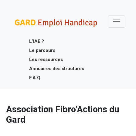
Skip
Gard Emploi Handicap
Un site utilisant WordPress
to
content
L’IAE ?
Le parcours
Les ressources
Annuaires des structures
F.A.Q.
Association Fibro’Actions du
Gard