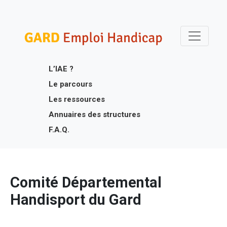
Skip
Gard Emploi Handicap
Un site utilisant WordPress
to
content
L’IAE ?
Le parcours
Les ressources
Annuaires des structures
F.A.Q.
Comité Départemental
Handisport du Gard