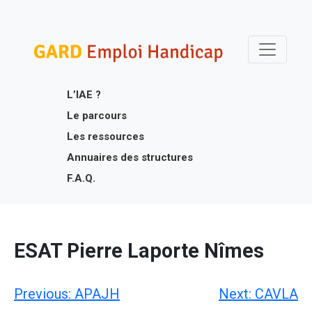
Skip
Gard Emploi Handicap
Un site utilisant WordPress
to
content
L’IAE ?
Le parcours
Les ressources
Annuaires des structures
F.A.Q.
ESAT Pierre Laporte Nîmes
Navigation
Previous:
APAJH
Next:
CAVLA