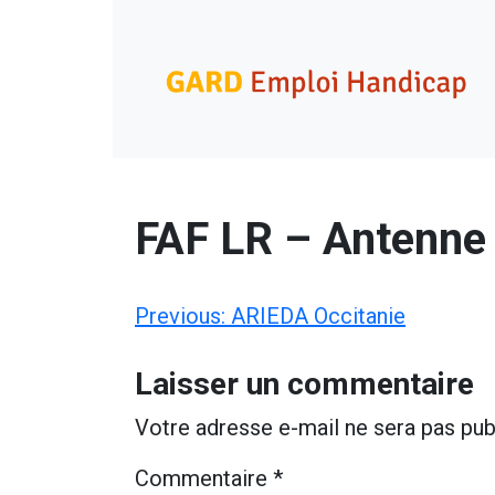
Skip
Gard Emploi Handicap
Un site utilisant WordPress
to
content
FAF LR – Antenne
Navigation
Previous:
ARIEDA Occitanie
de
Laisser un commentaire
l’article
Votre adresse e-mail ne sera pas pub
Commentaire
*