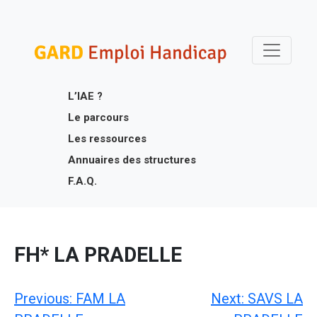
Skip
Gard Emploi Handicap
Un site utilisant WordPress
to
content
L’IAE ?
Le parcours
Les ressources
Annuaires des structures
F.A.Q.
FH* LA PRADELLE
Navigation
Previous:
FAM LA
Next:
SAVS LA