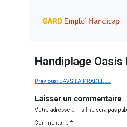
Skip
Gard Emploi Handicap
Un site utilisant WordPress
to
content
Handiplage Oasis 
Navigation
Previous:
SAVS LA PRADELLE
de
Laisser un commentaire
l’article
Votre adresse e-mail ne sera pas pub
Commentaire
*