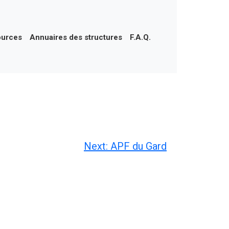
ources
Annuaires des structures
F.A.Q.
Next:
APF du Gard